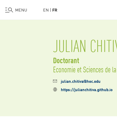
Venir à HEC
HEC Recrute
Soutenir HEC
MENU
EN
FR
Aller
au
contenu
JULIAN CHITI
principal
Doctorant
Economie et Sciences de la
julian.chitiva@hec.edu
https://julianchitiva.github.io