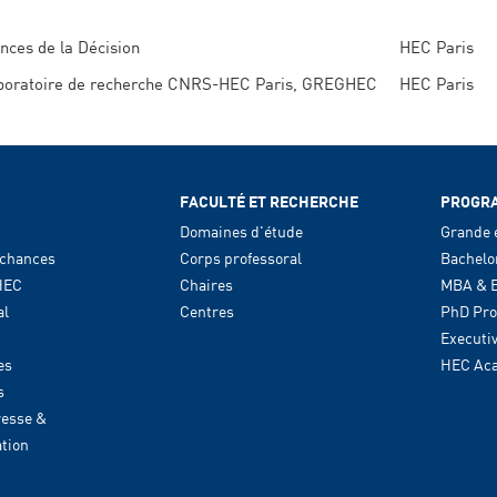
nces de la Décision
HEC Paris
boratoire de recherche CNRS-HEC Paris, GREGHEC
HEC Paris
FACULTÉ ET RECHERCHE
PROGR
Domaines d'étude
Grande 
 chances
Corps professoral
Bachelo
HEC
Chaires
MBA & E
al
Centres
PhD Pr
Executi
es
HEC Ac
s
resse &
tion