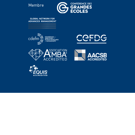
Membre
Domaines d'étude
Corps professoral
Chaires
Centres
PROGRAMMES
Grande école & Masters
Bachelor Programs
MBA & Executive MBA
PhD Program
Executive Education
HEC Academy
ACTUALITÉS ET ÉVÉNEMENTS
HEC PARIS RECRUTE
SOUTENIR HEC
RECRUTEURS