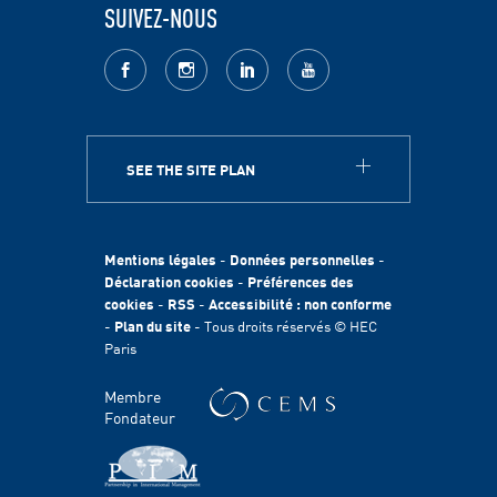
SUIVEZ-NOUS
facebook
Instagram
LinkedIn
youtube
SEE THE SITE PLAN
A PROPOS
HEC Paris
Egalité des chances
Mentions légales
-
Données personnelles
-
Fondation HEC
Déclaration cookies
-
Préférences des
cookies
-
RSS
-
Accessibilité : non conforme
International
-
Plan du site
- Tous droits réservés © HEC
Durabilité
Paris
Témoignages
HEC Talents
Membre
Contacts Presse & Communication
Fondateur
Handicap
FACULTÉ ET RECHERCHE