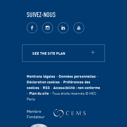
SUIVEZ-NOUS
facebook
Instagram
LinkedIn
youtube
SEE THE SITE PLAN
A PROPOS
HEC Paris
Egalité des chances
Mentions légales
-
Données personnelles
-
Fondation HEC
Déclaration cookies
-
Préférences des
cookies
-
RSS
-
Accessibilité : non conforme
International
-
Plan du site
- Tous droits réservés © HEC
Durabilité
Paris
Témoignages
HEC Talents
Membre
Contacts Presse & Communication
Fondateur
Handicap