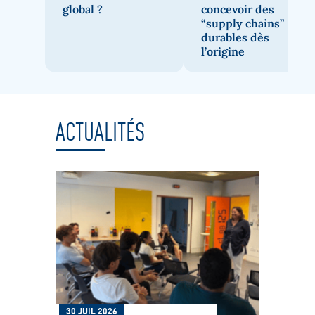
global ?
concevoir des
“supply chains”
durables dès
l’origine
ACTUALITÉS
30 JUIL 2026
08 J