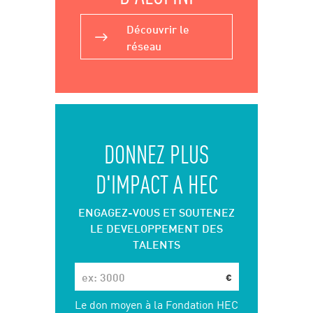
Découvrir le
réseau
DONNEZ PLUS
D'IMPACT A HEC
ENGAGEZ-VOUS ET SOUTENEZ
LE DEVELOPPEMENT DES
TALENTS
€
Le don moyen à la Fondation HEC