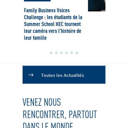
Family Business Voices
L’Acc
Challenge : les étudiants de la
recru
Summer School HEC tournent
promo
leur caméra vers l'histoire de
et e
leur famille
Toutes les Actualités
VENEZ NOUS
RENCONTRER, PARTOUT
DANS LE MONDE