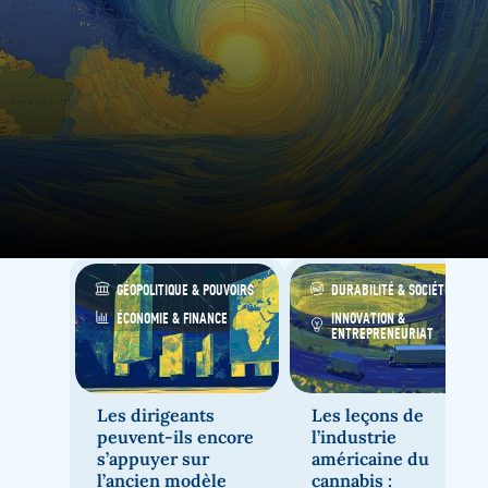
GÉOPOLITIQUE & POUVOIRS
DURABILITÉ & SOCIÉTÉ
ÉCONOMIE & FINANCE
INNOVATION &
ENTREPRENEURIAT
22 juillet 2026
27 février 2026
Les dirigeants
Les leçons de
peuvent-ils encore
l’industrie
s’appuyer sur
américaine du
l’ancien modèle
cannabis :