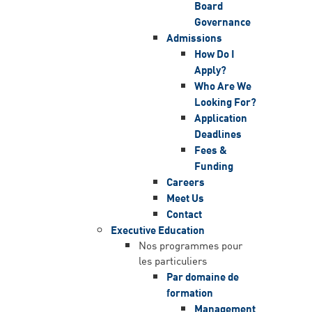
Board
Governance
Admissions
How Do I
Apply?
Who Are We
Looking For?
Application
Deadlines
Fees &
Funding
Careers
Meet Us
Contact
Executive Education
Nos programmes pour
les particuliers
Par domaine de
formation
Management