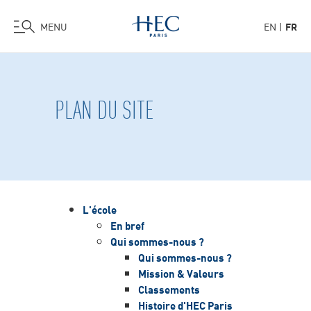
MENU
EN
FR
Aller
au
contenu
PLAN DU SITE
principal
L'école
En bref
Qui sommes-nous ?
Qui sommes-nous ?
Mission & Valeurs
Classements
Histoire d'HEC Paris