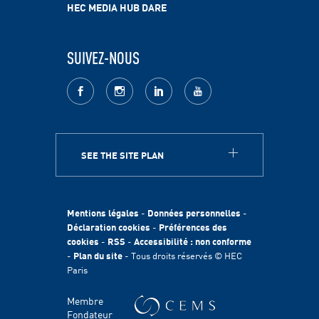
HEC MEDIA HUB DARE
SUIVEZ-NOUS
facebook
Instagram
LinkedIn
youtube
SEE THE SITE PLAN
A PROPOS
HEC Paris
Egalité des chances
Mentions légales
-
Données personnelles
-
Fondation HEC
Déclaration cookies
-
Préférences des
cookies
-
RSS
-
Accessibilité : non conforme
International
-
Plan du site
- Tous droits réservés © HEC
Durabilité
Paris
Témoignages
HEC Talents
Membre
Contacts Presse & Communication
Fondateur