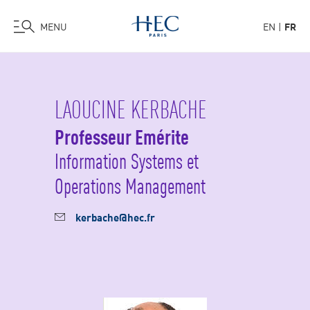
MENU
EN
FR
Aller
au
contenu
LAOUCINE KERBACHE
principal
Professeur Emérite
Information Systems et
Operations Management
kerbache@hec.fr