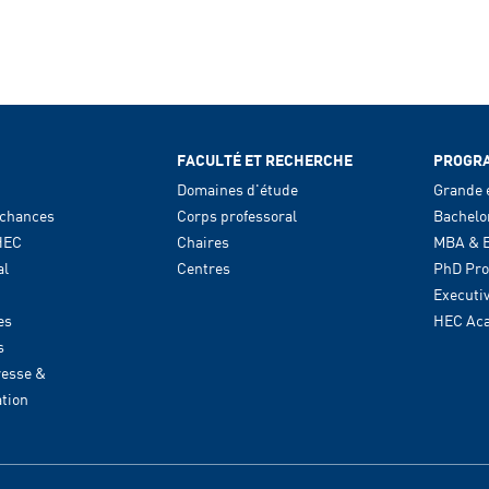
FACULTÉ ET RECHERCHE
PROGR
Domaines d'étude
Grande 
 chances
Corps professoral
Bachelo
HEC
Chaires
MBA & E
al
Centres
PhD Pr
Executi
es
HEC Ac
s
resse &
tion