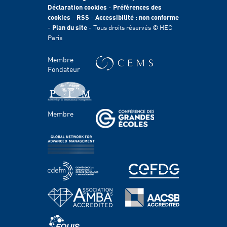
Fondation HEC
Déclaration cookies
-
Préférences des
cookies
-
RSS
-
Accessibilité : non conforme
International
-
Plan du site
- Tous droits réservés © HEC
Durabilité
Paris
Témoignages
HEC Talents
Membre
Contacts Presse & Communication
Fondateur
Handicap
FACULTÉ ET RECHERCHE
Membre
Domaines d'étude
Corps professoral
Chaires
Centres
PROGRAMMES
Grande école & Masters
Bachelor Programs
MBA & Executive MBA