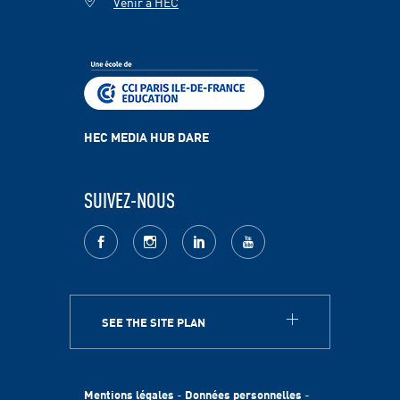
Venir à HEC
HEC MEDIA HUB DARE
SUIVEZ-NOUS
facebook
Instagram
LinkedIn
youtube
SEE THE SITE PLAN
A PROPOS
HEC Paris
Egalité des chances
Mentions légales
-
Données personnelles
-