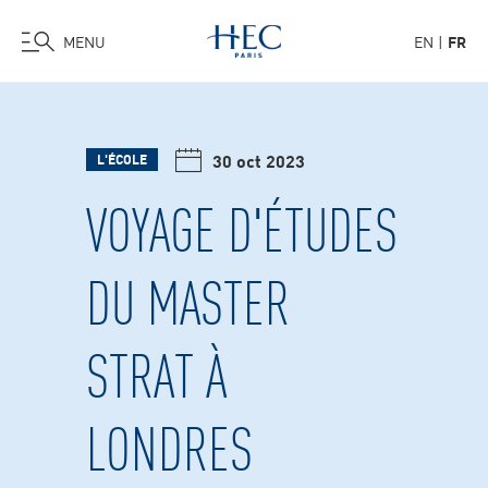
MENU
EN
FR
Aller
au
contenu
30 oct 2023
L'ÉCOLE
principal
VOYAGE D'ÉTUDES
DU MASTER
STRAT À
LONDRES