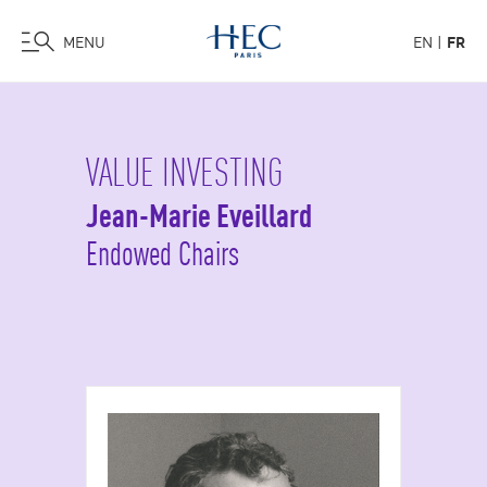
MENU
EN
FR
Aller
au
contenu
VALUE INVESTING
principal
Jean-Marie Eveillard
Endowed Chairs