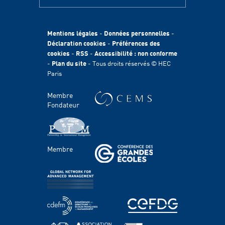
A PROPOS
HEC Paris
Egalité des chances
Mentions légales
-
Données personnelles
-
Fondation HEC
Déclaration cookies
-
Préférences des
cookies
-
RSS
-
Accessibilité : non conforme
International
-
Plan du site
- Tous droits réservés © HEC
Durabilité
Paris
Témoignages
HEC Talents
Membre
Contacts Presse & Communication
Fondateur
Handicap
FACULTÉ ET RECHERCHE
Membre
Domaines d'étude
Corps professoral
Chaires
Centres
PROGRAMMES