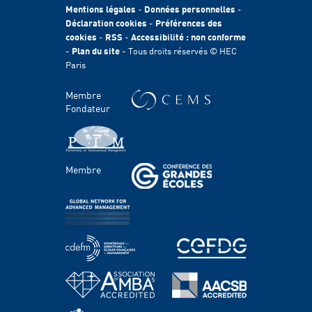
Egalité des chances
Mentions légales
-
Données personnelles
-
Fondation HEC
Déclaration cookies
-
Préférences des
cookies
-
RSS
-
Accessibilité : non conforme
International
-
Plan du site
- Tous droits réservés © HEC
Durabilité
Paris
Témoignages
HEC Talents
Membre
Contacts Presse & Communication
Fondateur
Handicap
FACULTÉ ET RECHERCHE
Membre
Domaines d'étude
Corps professoral
Chaires
Centres
PROGRAMMES
Grande école & Masters
Bachelor Programs