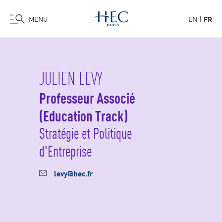
MENU
EN
FR
Aller
au
contenu
JULIEN LEVY
principal
Professeur Associé
(Education Track)
Stratégie et Politique
d'Entreprise
levy@hec.fr